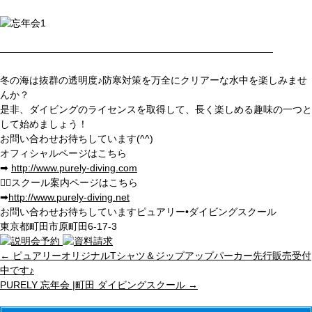
————————————————————————————
冬の海は抜群の透明度♪防寒対策を万全にクリアーな水中を楽しみませ
んか？
是非、ダイビングのライセンスを取得して、長く楽しめる趣味の一つと
して始めましょう！
お問い合わせお待ちしています(^^)
オフィシャルページはこちら
➡︎
http://www.purely-diving.com
💁
‍♂️スクール案内ページはこちら
➡︎
http://www.purely-diving.net
お問い合わせお待ちしています
ピュアリー•ダイビングスクール
東京都町田市原町田6-17-3
←
ピュアリーオリジナルTシャツ＆ジップアップパーカー先行販売受付
中です♪
PURELY 忘年会 |町田 ダイビングスクール
→