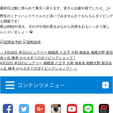
最終日は船に揺られて東京へ戻ります。皆さんお疲れ様でした<(_ _)>
野生のミナミハンドウイルカと泳いでみませんか？もちろんダイビング
も開催です♪
夜はBBQや花火。天の川や流れ星をみながら自然をおもいっきり楽し
んじゃいましょ～ 😀
←
4月20日 本日のピュアリー 相模原 八王子 大和 海老名 相模大野 新百
合ヶ丘 橋本 からもすぐのダイビングショップ！
4月22日 本日のピュアリー 相模原 八王子 大和 海老名 相模大野 新百合
ヶ丘 橋本 からもすぐのダイビングショップ！
→