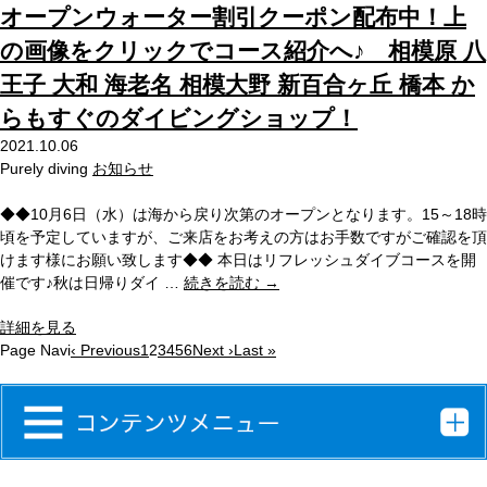
オープンウォーター割引クーポン配布中！上
の画像をクリックでコース紹介へ♪ 相模原 八
王子 大和 海老名 相模大野 新百合ヶ丘 橋本 か
らもすぐのダイビングショップ！
2021.10.06
Purely diving
お知らせ
◆◆10月6日（水）は海から戻り次第のオープンとなります。15～18時
頃を予定していますが、ご来店をお考えの方はお手数ですがご確認を頂
けます様にお願い致します◆◆ 本日はリフレッシュダイブコースを開
催です♪秋は日帰りダイ …
続きを読む
→
詳細を見る
Page Navi
‹ Previous
1
2
3
4
5
6
Next ›
Last »