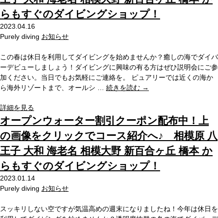
らもすぐのダイビングショップ！
2023.04.16
Purely diving
お知らせ
この春は休日を利用してダイビングを始めませんか？癒しの海でダイバ
ーデビューしましょう！ダイビングに興味の有る方はぜひ説明会にご参
加ください。当日でもお気軽にご連絡を。 ピュアリーでは近くの海か
ら海外リゾートまで、オールシ …
続きを読む
→
詳細を見る
オープンウォーター割引クーポン配布中！上
の画像をクリックでコース紹介へ♪ 相模原 八
王子 大和 海老名 相模大野 新百合ヶ丘 橋本 か
らもすぐのダイビングショップ！
2023.01.14
Purely diving
お知らせ
スッキリしない空ですが気温高めの週末になりましたね！今年は休日を