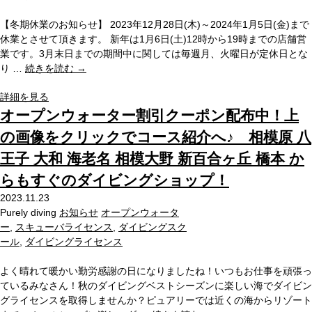
【冬期休業のお知らせ】 2023年12月28日(木)～2024年1月5日(金)まで
休業とさせて頂きます。 新年は1月6日(土)12時から19時までの店舗営
業です。3月末日までの期間中に関しては毎週月、火曜日が定休日とな
り …
続きを読む
→
詳細を見る
オープンウォーター割引クーポン配布中！上
の画像をクリックでコース紹介へ♪ 相模原 八
王子 大和 海老名 相模大野 新百合ヶ丘 橋本 か
らもすぐのダイビングショップ！
2023.11.23
Purely diving
お知らせ
オープンウォータ
ー
,
スキューバライセンス
,
ダイビングスク
ール
,
ダイビングライセンス
よく晴れて暖かい勤労感謝の日になりましたね！いつもお仕事を頑張っ
ているみなさん！秋のダイビングベストシーズンに楽しい海でダイビン
グライセンスを取得しませんか？ピュアリーでは近くの海からリゾート