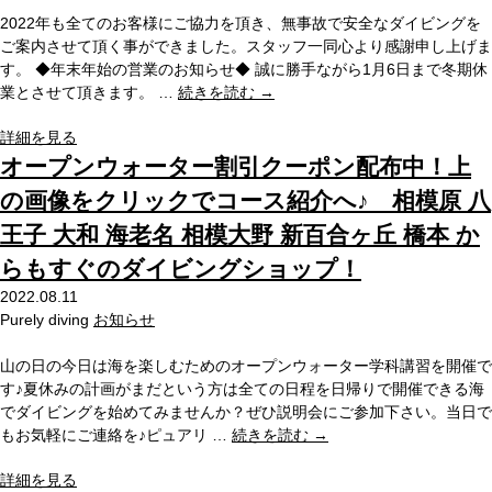
2022年も全てのお客様にご協力を頂き、無事故で安全なダイビングを
ご案内させて頂く事ができました。スタッフ一同心より感謝申し上げま
す。 ◆年末年始の営業のお知らせ◆ 誠に勝手ながら1月6日まで冬期休
業とさせて頂きます。 …
続きを読む
→
詳細を見る
オープンウォーター割引クーポン配布中！上
の画像をクリックでコース紹介へ♪ 相模原 八
王子 大和 海老名 相模大野 新百合ヶ丘 橋本 か
らもすぐのダイビングショップ！
2022.08.11
Purely diving
お知らせ
山の日の今日は海を楽しむためのオープンウォーター学科講習を開催で
す♪夏休みの計画がまだという方は全ての日程を日帰りで開催できる海
でダイビングを始めてみませんか？ぜひ説明会にご参加下さい。当日で
もお気軽にご連絡を♪ピュアリ …
続きを読む
→
詳細を見る