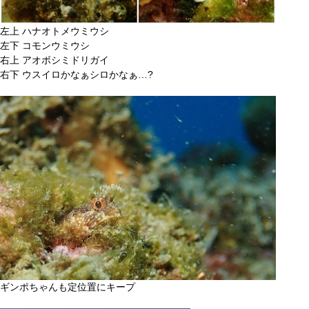
左上 ハナオトメウミウシ
左下 コモンウミウシ
右上 アオボシミドリガイ
右下 ウスイロかなぁシロかなぁ…?
ギンポちゃんも定位置にキープ