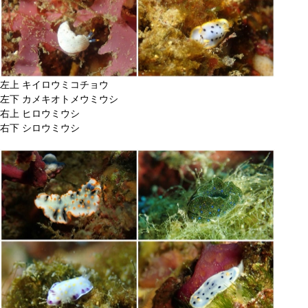
左上 キイロウミコチョウ
左下 カメキオトメウミウシ
右上 ヒロウミウシ
右下 シロウミウシ