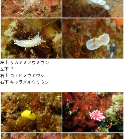
左上 サガミミノウミウシ
左下 ？
右上 コトヒメウミウシ
右下 キャラメルウミウシ