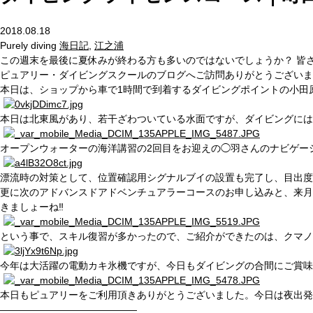
2018.08.18
Purely diving
海日記
,
江之浦
この週末を最後に夏休みが終わる方も多いのではないでしょうか？ 皆さ
ピュアリー・ダイビングスクールのブログへご訪問ありがとうございま
本日は、ショップから車で1時間で到着するダイビングポイントの小田
本日は北東風があり、若干ざわついている水面ですが、ダイビングには全
オープンウォーターの海洋講習の2回目をお迎えの◯羽さんのナビゲー
漂流時の対策として、位置確認用シグナルブイの設置も完了し、目出度くオ
更に次のアドバンスドアドベンチュアラーコースのお申し込みと、来月
きましょーね‼️
という事で、スキル復習が多かったので、ご紹介ができたのは、クマノ
今年は大活躍の電動カキ氷機ですが、今日もダイビングの合間にご賞味頂
本日もピュアリーをご利用頂きありがとうございました。今日は夜出発で
——————————————