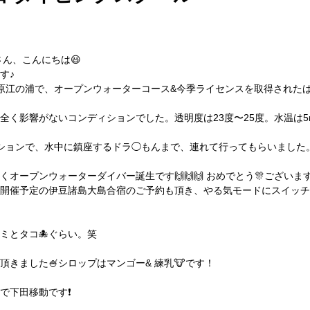
ん、こんにちは😃
す♪
原江の浦で、オープンウォーターコース&今季ライセンスを取得されたば
く影響がないコンディションでした。透明度は23度〜25度。水温は5
ションで、水中に鎮座するドラ◯もんまで、連れて行ってもらいました
ープンウォーターダイバー誕生です🙌🙌🙌 おめでとう🎊ございます
開催予定の伊豆諸島大島合宿のご予約も頂き、やる気モードにスイッチが
ミとタコ🐙ぐらい。笑
きました🍧シロップはマンゴー& 練乳🐮です！
下田移動です❗️