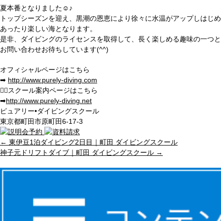
夏本番となりました☺︎♪
トップシーズンを迎え、黒潮の恩恵により徐々に水温がアップしはじめ
あったり楽しい海となります。
是非、ダイビングのライセンスを取得して、長く楽しめる趣味の一つと
お問い合わせお待ちしています(^^)
オフィシャルページはこちら
➡︎
http://www.purely-diving.com
💁
‍♂️スクール案内ページはこちら
➡︎
http://www.purely-diving.net
ピュアリー•ダイビングスクール
東京都町田市原町田6-17-3
←
東伊豆1泊ダイビング2日目｜町田 ダイビングスクール
神子元ドリフトダイブ｜町田 ダイビングスクール
→