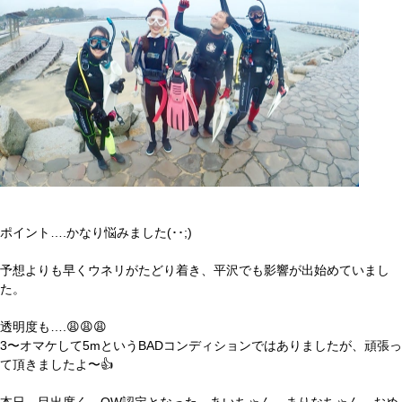
ポイント….かなり悩みました(･･;)
予想よりも早くウネリがたどり着き、平沢でも影響が出始めていまし
た。
透明度も….😩😩😩
3〜オマケして5mというBADコンディションではありましたが、頑張っ
て頂きましたよ〜👍
本日、目出度く、OW認定となった、あいちゃん、まりなちゃん、おめ