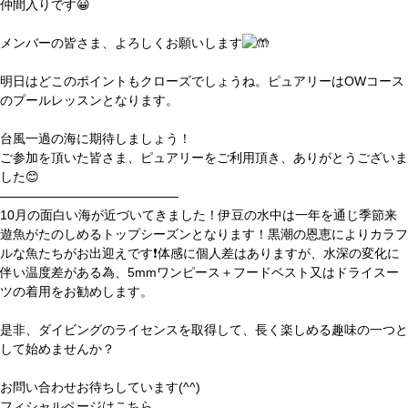
仲間入りです😀
メンバーの皆さま、よろしくお願いします
明日はどこのポイントもクローズでしょうね。ピュアリーはOWコース
のプールレッスンとなります。
台風一過の海に期待しましょう！
ご参加を頂いた皆さま、ピュアリーをご利用頂き、ありがとうございま
した😊
——————————————
10月の面白い海が近づいてきました！伊豆の水中は一年を通じ季節来
遊魚がたのしめるトップシーズンとなります！黒潮の恩恵によりカラフ
ルな魚たちがお出迎えです❗️体感に個人差はありますが、水深の変化に
伴い温度差がある為、5mmワンピース＋フードベスト又はドライスー
ツの着用をお勧めします。
是非、ダイビングのライセンスを取得して、長く楽しめる趣味の一つと
して始めませんか？
お問い合わせお待ちしています(^^)
フィシャルページはこちら