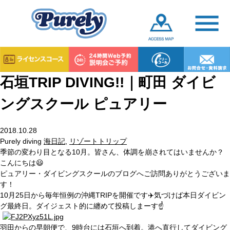
石垣TRIP DIVING!!｜町田 ダイビ
ングスクール ピュアリー
2018.10.28
Purely diving
海日記
,
リゾートトリップ
季節の変わり目となる10月。皆さん、体調を崩されてはいませんか？
こんにちは😃
ピュアリー・ダイビングスクールのブログへご訪問ありがとうございま
す！
10月25日から毎年恒例の沖縄TRIPを開催です✈️気づけば本日ダイビン
グ最終日。ダイジェスト的に纏めて投稿しまーす☝️
羽田からの早朝便で、9時台には石垣へ到着。港へ直行してダイビング