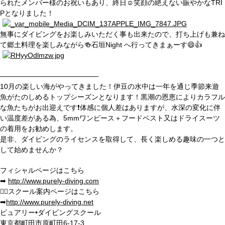
られたメンバー様のお祝いもあり、終日☺︎笑顔の絶えない賑やかなTRI
Pとなりました！
無事にダイビングをお楽しみいただく事も出来たので、打ち上げも兼ね
て郷土料理を楽しみながら🍻石垣Night へ行ってきまぁーす😄👍
——————————————
10月の楽しい海がやってきました！伊豆の水中は一年を通じ季節来遊
魚がたのしめるトップシーズンとなります！黒潮の恩恵によりカラフル
な魚たちがお出迎えです❗️体感に個人差はありますが、水深の変化に伴
い温度差がある為、5mmワンピース＋フードベスト又はドライスーツ
の着用をお勧めします。
是非、ダイビングのライセンスを取得して、長く楽しめる趣味の一つと
して始めませんか？
フィシャルページはこちら
➡︎
http://www.purely-diving.com
💁
‍♂️スクール案内ページはこちら
➡︎
http://www.purely-diving.net
ピュアリー•ダイビングスクール
東京都町田市原町田6-17-3