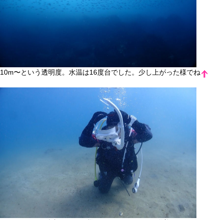
10m〜という透明度。水温は16度台でした。少し上がった様でね