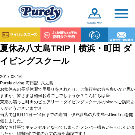
夏休み八丈島TRIP｜横浜・町田 ダ
イビングスクール
2017.08.16
Purely diving
海日記
,
八丈島
お盆休みの長期休暇で里帰りをされたり、ご旅行中の方も多いかと思い
ますが、皆さまは如何お過ごしでしょうか？こんにちは😃
東京の端っこ町田のピュアリー・ダイビングスクールのblogへご訪問あ
りがとうございます♬
当店では8月11日〜14日までの期間、伊豆諸島の八丈島へDiveTripを開
催しました。
急なお仕事でキャンセルとなってしまったメンバー様もいらっしゃいま
したが、総勢9名で旬の八丈の海を満喫です！