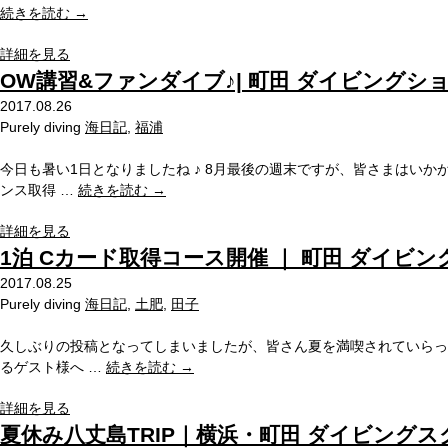
続きを読む
→
詳細を見る
OW講習&ファンダイブ♪| 町田 ダイビングシ
2017.08.26
Purely diving
海日記
,
福浦
今日も暑い1日となりましたね ♪ 8月最後の週末ですが、皆さまはいかがお
ンス取得 …
続きを読む
→
詳細を見る
1泊 Cカード取得コース開催 ｜ 町田 ダイビ
2017.08.25
Purely diving
海日記
,
土肥
,
田子
久しぶりの投稿となってしまいましたが、皆さん夏を満喫されていらっしゃい
るゲスト様へ …
続きを読む
→
詳細を見る
夏休み八丈島TRIP｜横浜・町田 ダイビングス