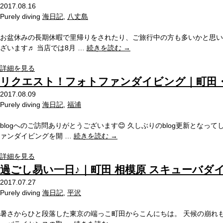
2017.08.16
Purely diving
海日記
,
八丈島
お盆休みの長期休暇で里帰りをされたり、ご旅行中の方も多いかと思いま
ざいます♬ 当店では8月 …
続きを読む
→
詳細を見る
リクエスト！フォトファンダイビング｜町田・
2017.08.09
Purely diving
海日記
,
福浦
blogへのご訪問ありがとうございます😊 久しぶりのblog更新と
ァンダイビングを開 …
続きを読む
→
詳細を見る
過ごし易い一日♪｜町田 相模原 スキューバダ
2017.07.27
Purely diving
海日記
,
平沢
暑さからひと段落した東京の端っこ町田からこんにちは。 天候の崩れも