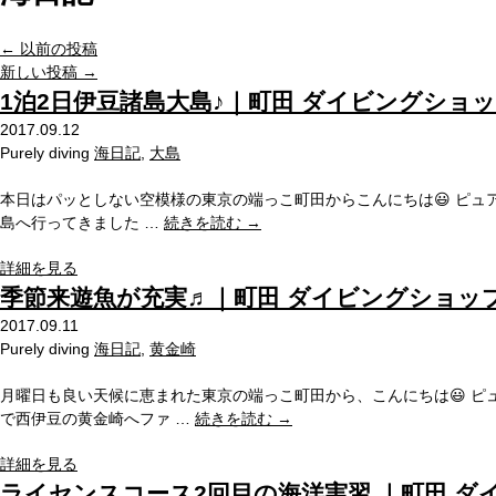
←
以前の投稿
新しい投稿
→
1泊2日伊豆諸島大島♪｜町田 ダイビングショ
2017.09.12
Purely diving
海日記
,
大島
本日はパッとしない空模様の東京の端っこ町田からこんにちは😃 ピュア
島へ行ってきました …
続きを読む
→
詳細を見る
季節来遊魚が充実♬｜町田 ダイビングショッ
2017.09.11
Purely diving
海日記
,
黄金崎
月曜日も良い天候に恵まれた東京の端っこ町田から、こんにちは😃 ピ
で西伊豆の黄金崎へファ …
続きを読む
→
詳細を見る
ライセンスコース2回目の海洋実習 ｜町田 ダ