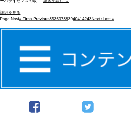
ーバライセンスの取 …
続きを読む
→
詳細を見る
Page Navi
« First
‹ Previous
35
36
37
38
39
40
41
42
43
Next ›
Last »