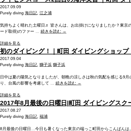
2017.09.09
Purely diving
海日記
,
江之浦
気持ちよく晴れた土曜日♬ 皆さんは、お出掛けになりましたか？東京の端
ード取得)のファー …
続きを読む
→
詳細を見る
初のダイビング！｜町田 ダイビングショップ
2017.09.04
Purely diving
海日記
,
獅子浜
獅子浜
日中は夏の陽気となりましたが、朝晩の涼しさは秋の気配を感じる9月の
り、台風の影響を考慮して …
続きを読む
→
詳細を見る
2017年8月最後の日曜日|町田 ダイビングスク
2017.08.27
Purely diving
海日記
,
福浦
8月最後の日曜日…今日も暑くなった東京の端っこ町田からこんばんは。