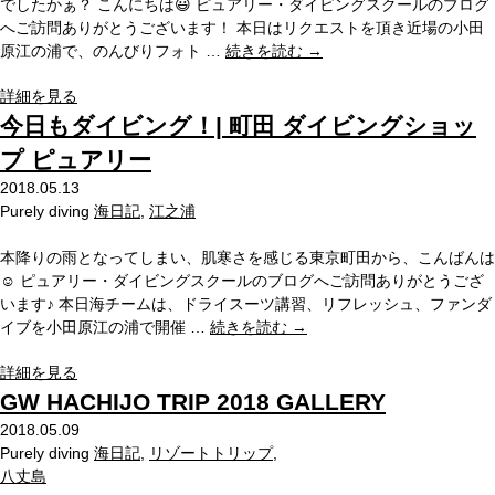
でしたかぁ？ こんにちは😃 ピュアリー・ダイビングスクールのブログ
へご訪問ありがとうございます！ 本日はリクエストを頂き近場の小田
原江の浦で、のんびりフォト …
続きを読む
→
詳細を見る
今日もダイビング！| 町田 ダイビングショッ
プ ピュアリー
2018.05.13
Purely diving
海日記
,
江之浦
本降りの雨となってしまい、肌寒さを感じる東京町田から、こんばんは
☺︎ ピュアリー・ダイビングスクールのブログへご訪問ありがとうござ
います♪ 本日海チームは、ドライスーツ講習、リフレッシュ、ファンダ
イブを小田原江の浦で開催 …
続きを読む
→
詳細を見る
GW HACHIJO TRIP 2018 GALLERY
2018.05.09
Purely diving
海日記
,
リゾートトリップ
,
八丈島