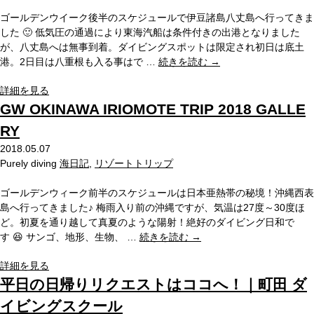
ゴールデンウイーク後半のスケジュールで伊豆諸島八丈島へ行ってきま
した 🙂 低気圧の通過により東海汽船は条件付きの出港となりました
が、八丈島へは無事到着。ダイビングスポットは限定され初日は底土
港。2日目は八重根も入る事はで …
続きを読む
→
詳細を見る
GW OKINAWA IRIOMOTE TRIP 2018 GALLE
RY
2018.05.07
Purely diving
海日記
,
リゾートトリップ
ゴールデンウィーク前半のスケジュールは日本亜熱帯の秘境！沖縄西表
島へ行ってきました♪ 梅雨入り前の沖縄ですが、気温は27度～30度ほ
ど。初夏を通り越して真夏のような陽射！絶好のダイビング日和で
す 😆 サンゴ、地形、生物、 …
続きを読む
→
詳細を見る
平日の日帰りリクエストはココへ！｜町田 ダ
イビングスクール