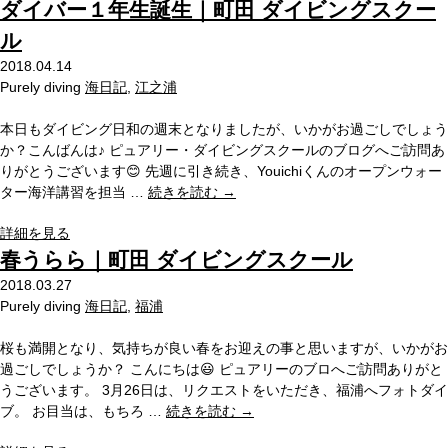
ダイバー１年生誕生｜町田 ダイビングスクー
ル
2018.04.14
Purely diving
海日記
,
江之浦
本日もダイビング日和の週末となりましたが、いかがお過ごしでしょう
か？こんばんは♪ ピュアリー・ダイビングスクールのブログへご訪問あ
りがとうございます😊 先週に引き続き、Youichiくんのオープンウォー
ター海洋講習を担当 …
続きを読む
→
詳細を見る
春うらら｜町田 ダイビングスクール
2018.03.27
Purely diving
海日記
,
福浦
桜も満開となり、気持ちが良い春をお迎えの事と思いますが、いかがお
過ごしでしょうか？ こんにちは😃 ピュアリーのブロへご訪問ありがと
うございます。 3月26日は、リクエストをいただき、福浦へフォトダイ
ブ。 お目当は、もちろ …
続きを読む
→