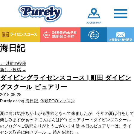
海日記
←
以前の投稿
新しい投稿
→
ダイビングライセンスコース | 町田 ダイビン
グスクール ピュアリー
2018.05.28
Purely diving
海日記
,
体験POOレッスン
夏に向け気持ちが上がる季節となって来ましたが、今年の夏は何をして
楽しみますかぁ〜？ こんばんは(^^) ピュアリー・ダイビングスクール
のブログへご訪問ありがとうございます😊 本日のピュアリーは、ライ
センス取得に向けプール …
続きを読む
→